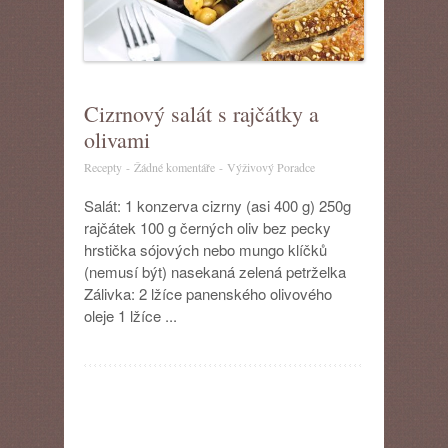
Cizrnový salát s rajčátky a
olivami
u
Recepty
-
Žádné komentáře
-
Výživový Poradce
textu
s
Salát: 1 konzerva cizrny (asi 400 g) 250g
názvem
rajčátek 100 g černých oliv bez pecky
Cizrnový
hrstička sójových nebo mungo klíčků
salát
(nemusí být) nasekaná zelená petrželka
s
Zálivka: 2 lžíce panenského olivového
rajčátky
a
oleje 1 lžíce ...
olivami