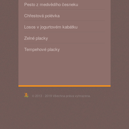
Pesto z medvědího česneku
Chřestová polévka
Losos v jogurtovém kabátku
Zelné placky
Tempehové placky
© 2013 - 2019 Všechna práva vyhrazena.