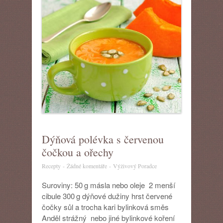
Dýňová polévka s červenou
čočkou a ořechy
u
Recepty
-
Žádné komentáře
-
Výživový Poradce
textu
s
Suroviny: 50 g másla nebo oleje 2 menší
názvem
cibule 300 g dýňové dužiny hrst červené
Dýňová
čočky sůl a trocha kari bylinková směs
polévka
Anděl strážný nebo jiné bylinkové koření
s