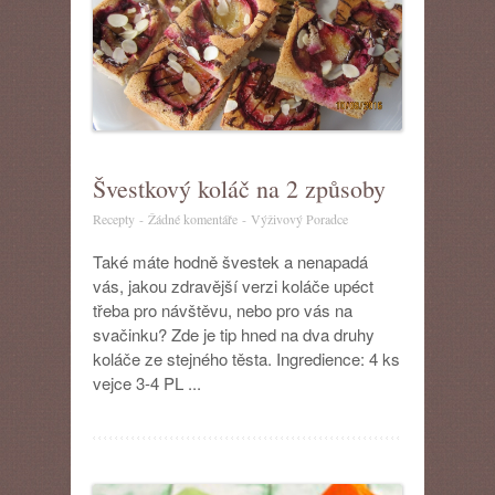
Švestkový koláč na 2 způsoby
u
Recepty
-
Žádné komentáře
-
Výživový Poradce
textu
s
Také máte hodně švestek a nenapadá
názvem
vás, jakou zdravější verzi koláče upéct
Švestkový
třeba pro návštěvu, nebo pro vás na
koláč
svačinku? Zde je tip hned na dva druhy
na
koláče ze stejného těsta. Ingredience: 4 ks
2
způsoby
vejce 3-4 PL ...