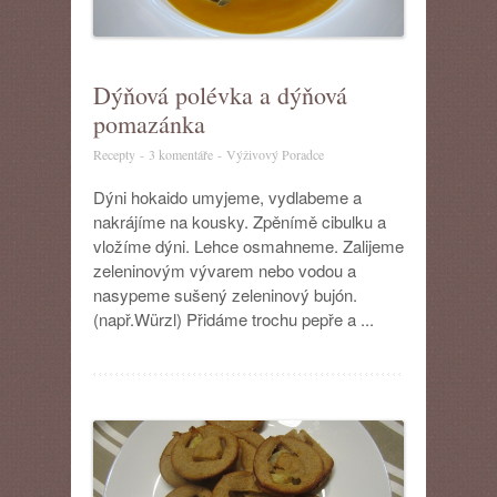
Dýňová polévka a dýňová
pomazánka
u
Recepty
-
3 komentáře
-
Výživový Poradce
textu
s
Dýni hokaido umyjeme, vydlabeme a
názvem
nakrájíme na kousky. Zpěnímě cibulku a
Dýňová
vložíme dýni. Lehce osmahneme. Zalijeme
polévka
zeleninovým vývarem nebo vodou a
a
nasypeme sušený zeleninový bujón.
dýňová
pomazánka
(např.Würzl) Přidáme trochu pepře a ...