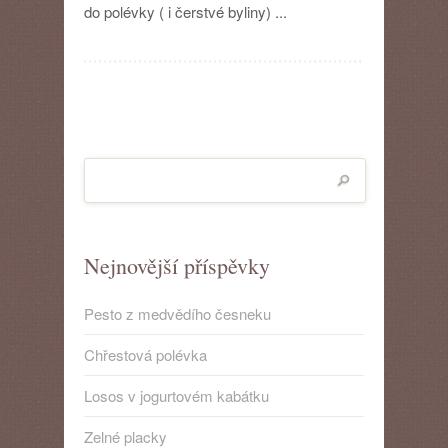
do polévky ( i čerstvé byliny) ...
červenou
čočkou
a
ořechy
Nejnovější příspěvky
Pesto z medvědího česneku
Chřestová polévka
Losos v jogurtovém kabátku
Zelné placky