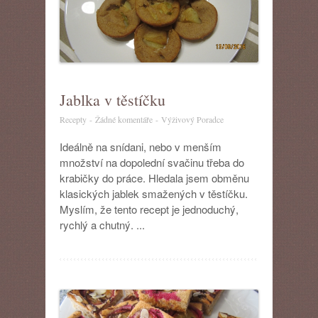
Jablka v těstíčku
u
Recepty
-
Žádné komentáře
-
Výživový Poradce
textu
s
Ideálně na snídani, nebo v menším
názvem
množství na dopolední svačinu třeba do
Jablka
krabičky do práce. Hledala jsem obměnu
v
klasických jablek smažených v těstíčku.
těstíčku
Myslím, že tento recept je jednoduchý,
rychlý a chutný. ...