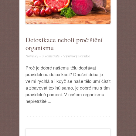
Detoxikace neboli pročištění
organismu
u
Novinky
-
3 komentáře
-
Výživový Poradce
textu
s
Proč je dobré našemu tělu dopřávat
názvem
pravidelnou detoxikaci? Dnešní doba je
Detoxikace
velmi rychlá a i když se naše tělo umí čistit
neboli
a zbavovat toxinů samo, je dobré mu s tím
pročištění
pravidelně pomoci. V našem organismu
organismu
nepřetržitě ...