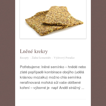
Lněné krekry
u
Recepty
-
Žádné komentáře
-
Výživový Poradce
textu
s
Potřebujeme: lněné semínko – hnědé nebo
názvem
zlaté popřípadě kombinace obojího (udělá
Lněné
krásnou mozaiku) možno chia semínka
krekry
nerafinovaná mořská sůl vaše oblíbené
koření – výborné je např Anděl strážný ...