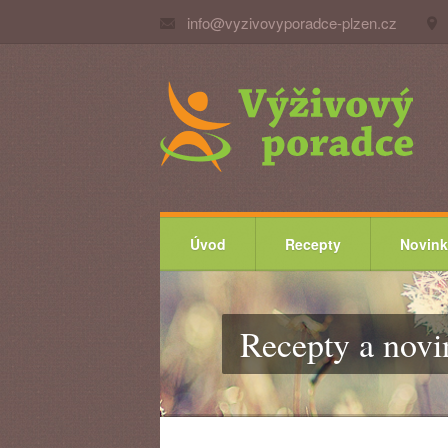
info@vyzivovyporadce-plzen.cz
Úvod
Recepty
Novink
Recepty a nov