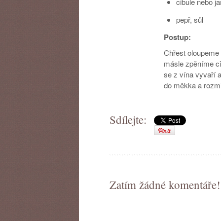
cibule nebo ja
pepř, sůl
Postup:
Chřest oloupeme 
másle zpěníme ci
se z vína vyvaří 
do měkka a rozmi
Sdílejte:
Zatím žádné komentáře!