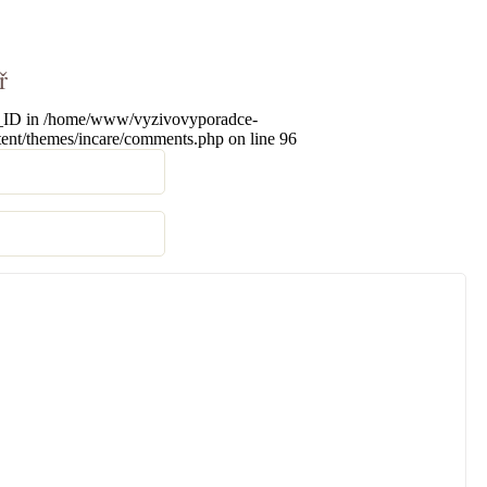
ř
r_ID in
/home/www/vyzivovyporadce-
ent/themes/incare/comments.php
on line
96