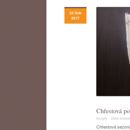
23 Dub
2017
Chřestová po
Recepty
-
Žádné koment
Chřestová sezoní 