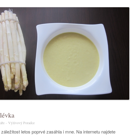
lévka
u
áře
-
Výživový Poradce
textu
záležitost letos poprvé zasáhla i mne. Na internetu najdete
s