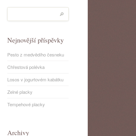
Nejnovější příspěvky
Pesto z medvědího česneku
Chřestová polévka
Losos v jogurtovém kabátku
Zelné placky
Tempehové placky
Archivy