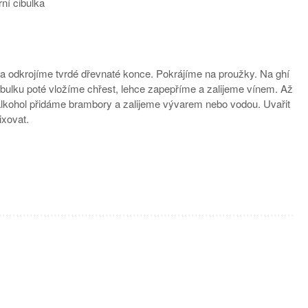
rní cibulka
a odkrojíme tvrdé dřevnaté konce. Pokrájíme na proužky. Na ghí
bulku poté vložíme chřest, lehce zapepříme a zalijeme vínem. Až
alkohol přidáme brambory a zalijeme vývarem nebo vodou. Uvařit
xovat.