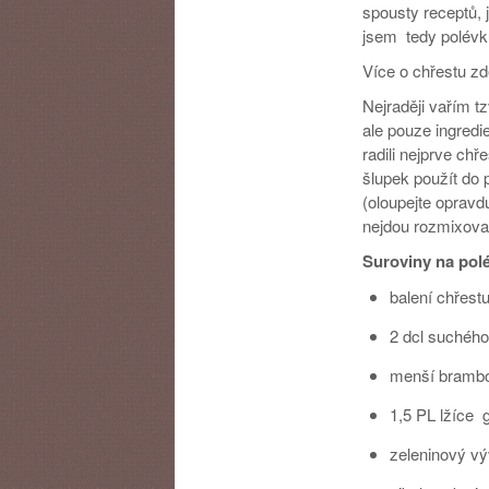
spousty receptů, 
jsem tedy polévk
Více o chřestu zd
Nejraději vařím t
ale pouze ingredi
radili nejprve chř
šlupek použít do 
(oloupejte opravd
nejdou rozmixovat
Suroviny na pol
balení chřest
2 dcl suchého
menší bramb
1,5 PL lžíce 
zeleninový vý