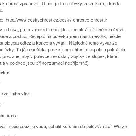
jak chřest zpracovat. U nás jedou polévky ve velkém, zkusila
názvem
u.
Chřestová
polévka
e: http://www.ceskychrest.cz/cesky-chrest/o-chrestu/
zv. od oka, proto v receptu nenajdete tentokrát přesné množství,
ence a postup. Receptů na polévku jsem našla několik, někde
est oloupat odřezat konce a vyvařit. Následně tento vývar ze
polévky. To já neudělala, pouze jsem chřest oloupala a pokrájela.
u precizně, aby v polévce nezůstaly zbytky ze šlupek, které
 a v polévce jsou při konzumaci nepříjemné)
évku:
u
 kvalitního vína
or
ghí másla
var (nebo použijte vodu, ochutit kořením do polévky např. Wurzl)