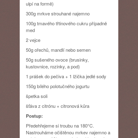
ulpí na formě)
300g mrkve strouhané najemno
100g tmavého třtinového cukru případně
med
2 vejce
50g ořechů, mandlí nebo semen
50g sušeného ovoce (brusinky,
kustovnice, rozinky, a pod)
1 prášek do pečiva + 1 lžička jedlé sody
150g bílého polotučného jogurtu
špetka soli
šťáva z citrónu + citronová kůra
Postup:
Předehřejeme si troubu na 180°C.
Nastrouháme očištěnou mrkev najemno a