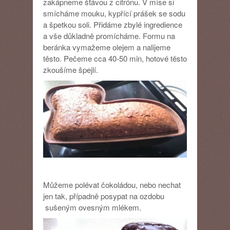
zakápneme šťávou z citrónu. V míse si
smícháme mouku, kypřící prášek se sodu
a špetkou soli. Přidáme zbylé ingredience
a vše důkladně promícháme. Formu na
beránka vymažeme olejem a nalijeme
těsto. Pečeme cca 40-50 min, hotové těsto
zkoušíme špejlí.
Můžeme polévat čokoládou, nebo nechat
jen tak, případně posypat na ozdobu
sušeným ovesným mlékem.