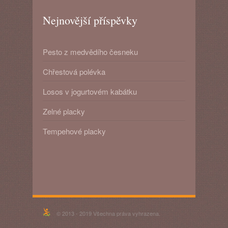
Nejnovější příspěvky
Pesto z medvědího česneku
Chřestová polévka
Losos v jogurtovém kabátku
Zelné placky
Tempehové placky
© 2013 - 2019 Všechna práva vyhrazena.