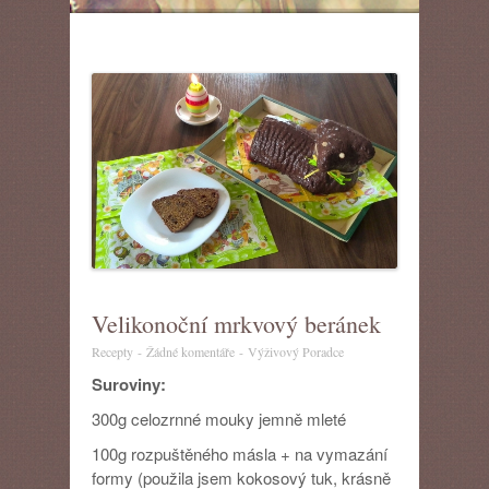
Velikonoční mrkvový beránek
u
Recepty
-
Žádné komentáře
-
Výživový Poradce
textu
Suroviny:
s
názvem
300g celozrnné mouky jemně mleté
Velikonoční
mrkvový
100g rozpuštěného másla + na vymazání
beránek
formy (použila jsem kokosový tuk, krásně