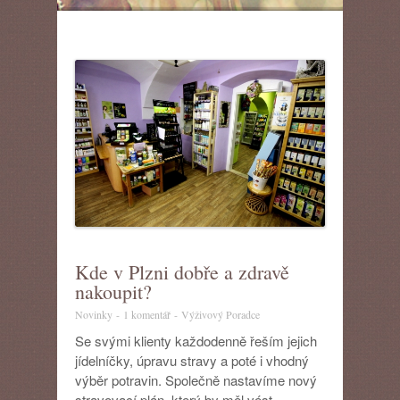
Kde v Plzni dobře a zdravě
nakoupit?
u
Novinky
-
1 komentář
-
Výživový Poradce
textu
Se svými klienty každodenně řeším jejich
s
jídelníčky, úpravu stravy a poté i vhodný
názvem
výběr potravin. Společně nastavíme nový
Kde
v
stravovací plán, který by měl vést