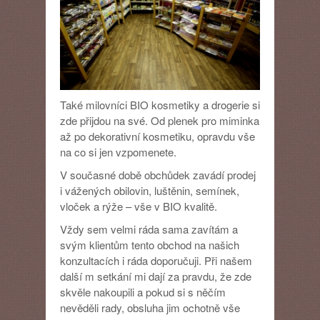
Také milovníci BIO kosmetiky a drogerie si
zde přijdou na své. Od plenek pro miminka
až po dekorativní kosmetiku, opravdu vše
na co si jen vzpomenete.
V současné době obchůdek zavádí prodej
i vážených obilovin, luštěnin, semínek,
vloček a rýže – vše v BIO kvalitě.
Vždy sem velmi ráda sama zavítám a
svým klientům tento obchod na našich
konzultacích i ráda doporučuji. Při našem
další m setkání mi dají za pravdu, že zde
skvěle nakoupili a pokud si s něčím
nevěděli rady, obsluha jim ochotně vše