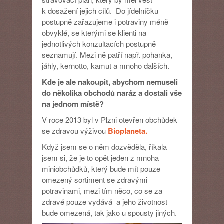
Plzni
k dosažení jejich cílů. Do jídelníčku
dobře
postupně zařazujeme i potraviny méně
a
obvyklé, se kterými se klienti na
zdravě
nakoupit?
jednotlivých konzultacích postupně
seznamují. Mezi ně patří např. pohanka,
jáhly, kernotto, kamut a mnoho dalších.
Kde je ale nakoupit, abychom nemuseli
do několika obchodů naráz a dostali vše
na jednom místě?
V roce 2013 byl v Plzni otevřen obchůdek
se zdravou výživou
Bioplaneta.
Když jsem se o něm dozvěděla, říkala
jsem si, že je to opět jeden z mnoha
miniobchůdků, který bude mít pouze
omezený sortiment se zdravými
potravinami, mezi tím něco, co se za
zdravé pouze vydává a jeho životnost
bude omezená, tak jako u spousty jiných.