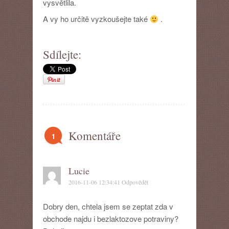
vysvětlila.
A vy ho určitě vyzkoušejte také
.
Sdílejte:
Komentáře
1
Lucie
2016-11-06 12:34:41
Odpovědět
Dobry den, chtela jsem se zeptat zda v
obchode najdu i bezlaktozove potraviny?