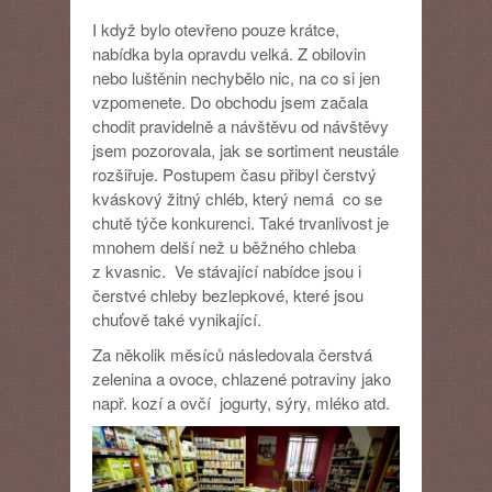
I když bylo otevřeno pouze krátce,
nabídka byla opravdu velká. Z obilovin
nebo luštěnin nechybělo nic, na co si jen
vzpomenete. Do obchodu jsem začala
chodit pravidelně a návštěvu od návštěvy
jsem pozorovala, jak se sortiment neustále
rozšiřuje. Postupem času přibyl čerstvý
kváskový žitný chléb, který nemá co se
chutě týče konkurenci. Také trvanlivost je
mnohem delší než u běžného chleba
z kvasnic. Ve stávající nabídce jsou i
čerstvé chleby bezlepkové, které jsou
chuťově také vynikající.
Za několik měsíců následovala čerstvá
zelenina a ovoce, chlazené potraviny jako
např. kozí a ovčí jogurty, sýry, mléko atd.