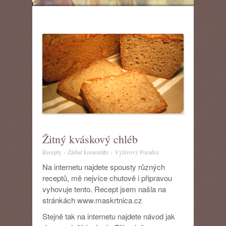
Žitný kváskový chléb
u
Recepty
-
Žádné komentáře
-
Výživový Poradce
textu
Na internetu najdete spousty různých
s
receptů, mě nejvíce chutově i připravou
názvem
vyhovuje tento. Recept jsem našla na
Žitný
kváskový
stránkách www.maskrtnica.cz
chléb
Stejně tak na internetu najdete návod jak