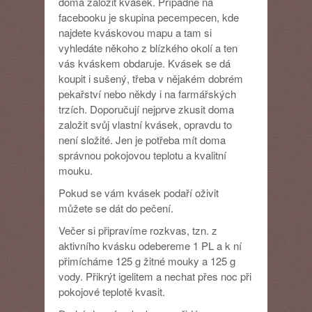
doma založit kvásek. Případně na
facebooku je skupina pecempecen, kde
najdete kváskovou mapu a tam si
vyhledáte někoho z blízkého okolí a ten
vás kváskem obdaruje. Kvásek se dá
koupit i sušený, třeba v nějakém dobrém
pekařství nebo někdy i na farmářských
trzích. Doporučují nejprve zkusit doma
založit svůj vlastní kvásek, opravdu to
není složité. Jen je potřeba mít doma
správnou pokojovou teplotu a kvalitní
mouku.
Pokud se vám kvásek podaří oživit
můžete se dát do pečení.
Večer si připravíme rozkvas, tzn. z
aktivního kvásku odebereme 1 PL a k ní
přimícháme 125 g žitné mouky a 125 g
vody. Přikrýt igelitem a nechat přes noc při
pokojové teplotě kvasit.