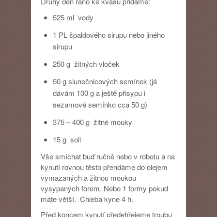
Druhý den ráno ke kvasu přidáme:
525 ml vody
1 PL špaldového sirupu nebo jiného
sirupu
250 g žitných vloček
50 g slunečnicových semínek (já
dávám 100 g a ještě přisypu i
sezamové semínko cca 50 g)
375 – 400 g žitné mouky
15 g soli
Vše smíchat buď ručně nebo v robotu a na
kynutí rovnou těsto přendáme do olejem
vymazaných a žitnou moukou
vysypaných forem. Nebo 1 formy pokud
máte větší. Chleba kyne 4 h.
Před koncem kynutí předehřejeme troubu