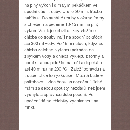
na plný výkon i s malým pekáčkem ve
spodní části trouby. Určitě 20 min. troubu
nahřívat. Do nahřáté trouby vložíme formy
s chlebem a pečeme 10-15 min na plný
výkon. Ve stejné chvilce, kdy vložíme
chleba do trouby naliji na spodní pekáček
asi 300 ml vody. Po 15 minutách, když se
chleba zatahne, vytahnu pekáček se
zbytkem vody a chleba vyklepu z formy a
horní stranou položím na rošt a dopékám
asi 40 minut na 200 °C. Záleží opravdu na
troubě, chce to vyzkoušet. Možná budete
potřebovat i více času na dopečení. Také
mám za sebou spousty nezdarů, než jsem
vychytala správnou dobu pečení. Po
upečení dáme chlebíky vychladnout na
mříku.